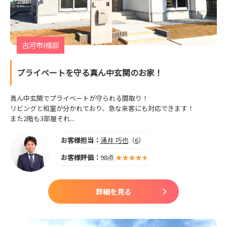
古河市I様邸
プライベートを守る真ん中玄関のお家！
真ん中玄関でプライベートが守られる間取り！
リビングと和室が分かれており、急な来客にも対応できます！
また2階も3部屋それ...
お客様担当：
涌井 巧也
（
6
）
お客様評価：
98点
詳細を見る