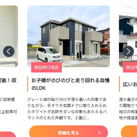
野田市O様邸
熊谷
可能！収
お子様がのびのびと走り回れる自慢
広い
のLDK
ど収納豊
グレーと紺の貼り分けが落ち着いた印象であ
落ち着き
りながら、手すりや玄関ドアに取り入れられ
た間取り
以上駐車可
たホワイトが北欧モダンな印象もあたえるバ
独立の和
ランスのとれた外観です。２面に...
地や接道面
詳細を見る