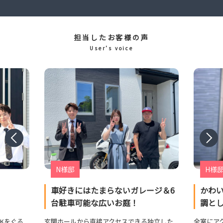
担当したお客様の声
User’s voice
N様邸
H様
車好きにはたまらないガレージ＆6
かわ
台駐車可能な広いお庭！
調と
Kをぐる
玄関ホールから直接アクセスできる独立した
全室にア