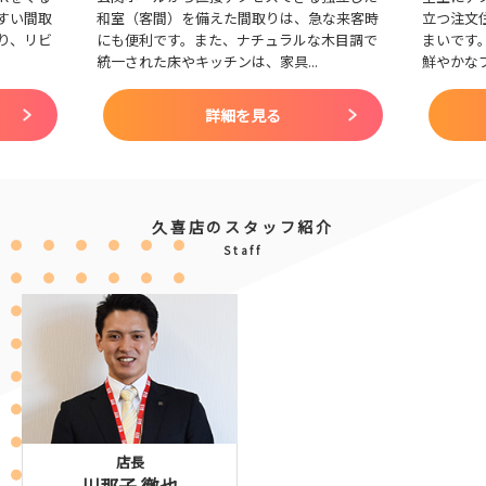
すい間取
和室（客間）を備えた間取りは、急な来客時
立つ注文
り、リビ
にも便利です。また、ナチュラルな木目調で
まいです
統一された床やキッチンは、家具...
鮮やかなブ
詳細を見る
久喜店のスタッフ紹介
Staff
店長
川那子 徹也