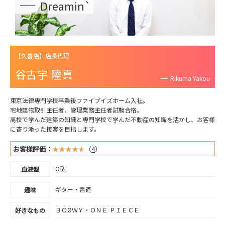
Dreamin`
【久喜店】店長代理
谷古宇 陸真
Rikuma Yakou
東京法律専門学校卒業後ファイブイズホーム入社。
宅地建物取引主任者、管理業務主任者試験合格。
高校で学んだ建築の知識と専門学校で学んだ不動産の知識を活かし、お客様
に寄り添った接客を目指します。
お客様評価：
（
4
）
O型
血液型
ギター・書道
趣味
ＢＯØＷＹ・ＯＮＥ ＰＩＥＣＥ
好きなもの